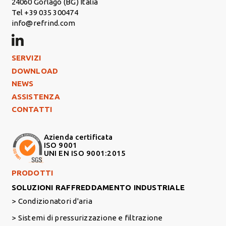
24060 Gorlago (BG) Italia
Tel +39 035 300474
info@refrind.com
Footer Left
SERVIZI
DOWNLOAD
NEWS
ASSISTENZA
CONTATTI
Azienda certificata
ISO 9001
UNI EN ISO 9001:2015
Footer Right Middle
PRODOTTI
SOLUZIONI RAFFREDDAMENTO INDUSTRIALE
Condizionatori d'aria
Sistemi di pressurizzazione e filtrazione