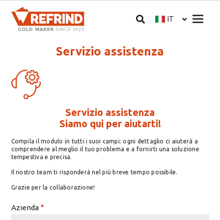
Salta al contenuto principale
Megam
IT
Select your langua
Servizio assistenza
Servizio assistenza
Siamo qui per aiutarti!
Compila il modulo in tutti i suoi campi: ogni dettaglio ci aiuterà a
comprendere al meglio il tuo problema e a fornirti una soluzione
tempestiva e precisa.
Il nostro team ti risponderà nel più breve tempo possibile.
Grazie per la collaborazione!
Azienda