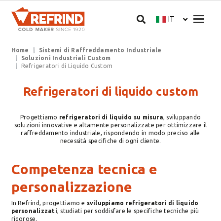
Salta al contenuto principale
Megam
IT
Select your langua
Briciole di pane
Home
Sistemi di Raffreddamento Industriale
Soluzioni Industriali Custom
Refrigeratori di Liquido Custom
Refrigeratori di liquido custom
Progettiamo
refrigeratori di liquido su misura
, sviluppando
soluzioni innovative e altamente personalizzate per ottimizzare il
raffreddamento industriale, rispondendo in modo preciso alle
necessità specifiche di ogni cliente.
Competenza tecnica e
personalizzazione
In Refrind, progettiamo e
sviluppiamo refrigeratori di liquido
personalizzati
, studiati per soddisfare le specifiche tecniche più
rigorose.