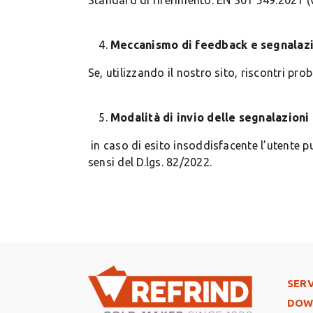
Standard di riferimento: EN 301 549:2021 (v3
Meccanismo di feedback e segnalaz
Se, utilizzando il nostro sito, riscontri pro
Modalità di invio delle segnalazioni 
in caso di esito insoddisfacente l’utente p
sensi del D.lgs. 82/2022.
Foo
SERV
DOW