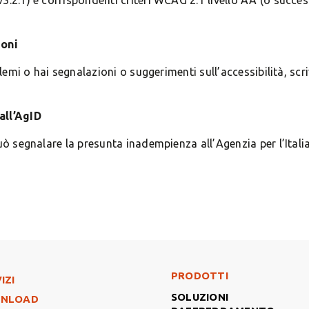
.2.1) e corrispondenti criteri WCAG 2.1 livello AA (o successi
ioni
blemi o hai segnalazioni o suggerimenti sull’accessibilità, scri
all’AgID
uò segnalare la presunta inadempienza all’Agenzia per l’Italia
Footer Right Middle
PRODOTTI
ter Left
IZI
SOLUZIONI
NLOAD