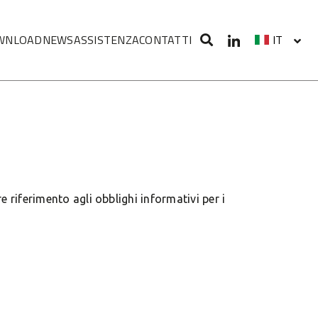
WNLOAD
NEWS
ASSISTENZA
CONTATTI
IT
Select your 
e riferimento agli obblighi informativi per i