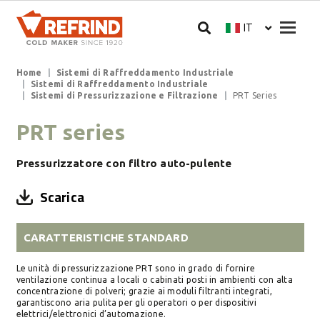
Salta al contenuto principale
Megam
IT
Select your langua
Briciole di pane
Home
Sistemi di Raffreddamento Industriale
Sistemi di Raffreddamento Industriale
Sistemi di Pressurizzazione e Filtrazione
PRT Series
PRT series
Pressurizzatore con filtro auto-pulente
Scarica
CARATTERISTICHE STANDARD
Le unità di pressurizzazione PRT sono in grado di fornire
ventilazione continua a locali o cabinati posti in ambienti con alta
concentrazione di polveri; grazie ai moduli filtranti integrati,
garantiscono aria pulita per gli operatori o per dispositivi
elettrici/elettronici d’automazione.