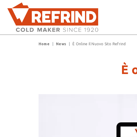
Salta al contenuto principale
Briciole di pane
Home
News
È Online Il Nuovo Sito Refrind
È 