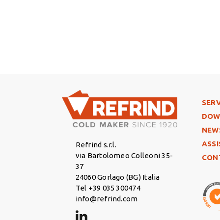
Foo
SERV
DOW
NEW
ASS
Refrind s.r.l.
via Bartolomeo Colleoni 35-
CON
37
24060 Gorlago (BG) Italia
Tel +39 035 300474
info@refrind.com