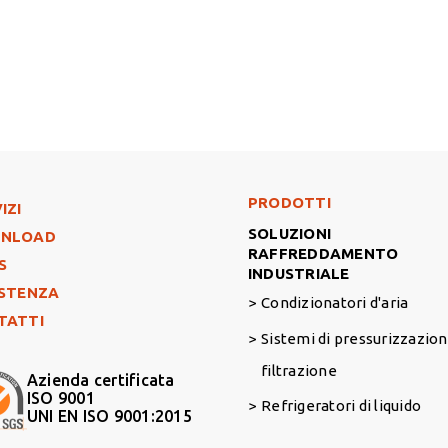
Footer Right Middle
PRODOTTI
ter Left
IZI
SOLUZIONI
NLOAD
RAFFREDDAMENTO
S
INDUSTRIALE
ISTENZA
Condizionatori d'aria
TATTI
Sistemi di pressurizzazion
filtrazione
Azienda certificata
ISO 9001
Refrigeratori di liquido
UNI EN ISO 9001:2015